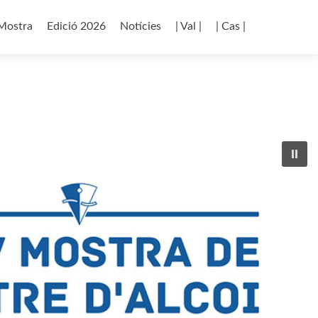
p
Mostra
Edició 2026
Notícies
| Val |
| Cas |
tent