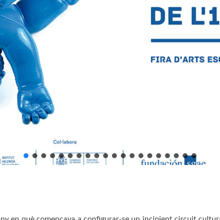
y en què començava a configurar-se un incipient circuit cultura