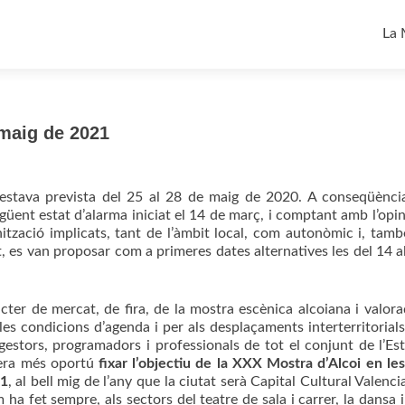
Ski
to
La 
con
 maig de 2021
 estava prevista del 25 al 28 de maig de 2020. A conseqüènci
üent estat d’alarma iniciat el 14 de març, i comptant amb l’opin
anització implicats, tant de l’àmbit local, com autonòmic i, tamb
at, es van proposar com a primeres dates alternatives les del 14 a
ter de mercat, de fira, de la mostra escènica alcoiana i valora
les condicions d’agenda i per als desplaçaments interterritorials
gestors, programadors i professionals de tot el conjunt de l’Es
dera més oportú
fixar l’objectiu de la XXX Mostra d’Alcoi en le
21
, al bell mig de l’any que la ciutat serà Capital Cultural Valenci
 fet sempre, als sectors del teatre de sala i carrer, la dansa i 