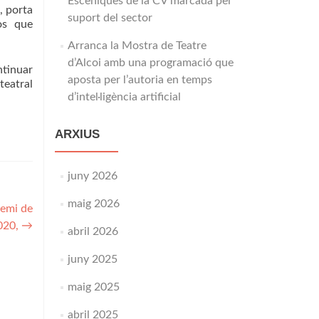
Escèniques de la CV marcada pel
, porta
suport del sector
sos que
Arranca la Mostra de Teatre
d’Alcoi amb una programació que
ntinuar
aposta per l’autoria en temps
teatral
d’intel·ligència artificial
ARXIUS
juny 2026
maig 2026
remi de
2020,
→
abril 2026
juny 2025
maig 2025
abril 2025