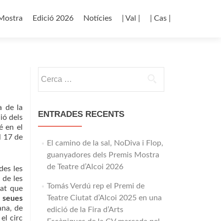
p
Mostra
Edició 2026
Notícies
| Val |
| Cas |
tent
Cerca:
a de la
ENTRADES RECENTS
ió dels
é en el
l 17 de
El camino de la sal, NoDiva i Flop,
guanyadores dels Premis Mostra
de Teatre d’Alcoi 2026
des les
 de les
Tomás Verdú rep el Premi de
tat que
Teatre Ciutat d’Alcoi 2025 en una
s seues
ana, de
edició de la Fira d’Arts
el circ