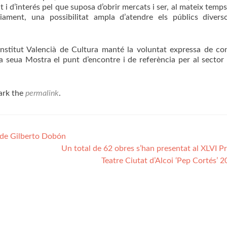
t i d’interés pel que suposa d’obrir mercats i ser, al mateix temps
àniament, una possibilitat ampla d’atendre els públics diver
l’Institut Valencià de Cultura manté la voluntat expressa de co
la seua Mostra el punt d’encontre i de referència per al sector 
ark the
permalink
.
i de Gilberto Dobón
Un total de 62 obres s’han presentat al XLVI P
Teatre Ciutat d’Alcoi ‘Pep Cortés’ 