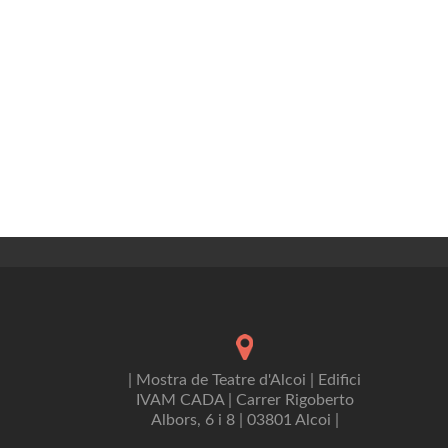
| Mostra de Teatre d'Alcoi | Edifici
IVAM CADA | Carrer Rigoberto
Albors, 6 i 8 | 03801 Alcoi |