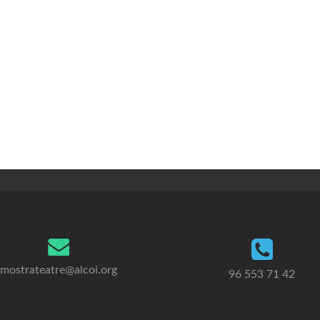
mostrateatre@alcoi.org
96 553 71 42