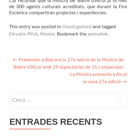
Cal recordar que la Mostra de Teatre d’Alcoi ja té més
de 300 agents culturals acreditats, que durant la Fira
Escènica compartiran projectes i experiències.
This entry was posted in
Uncategorized
and tagged
Elevator Pitch
,
Mostra
. Bookmark the
permalink
.
Post
←
Presenten a Alacant la 27a edició de la Mostra de
Teatre d’Alcoi amb 29 espectacles de 31 companyies
navigation
La Mostra presenta a Alcoi
la seua 27a edició
→
Cerca:
ENTRADES RECENTS