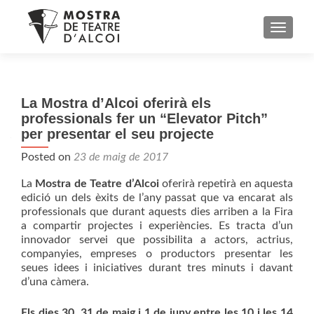
TOGGL
La Mostra d’Alcoi oferirà els
professionals fer un “Elevator Pitch”
per presentar el seu projecte
Posted on
23 de maig de 2017
La
Mostra de Teatre d’Alcoi
oferirà repetirà en aquesta
edició un dels èxits de l’any passat que va encarat als
professionals que durant aquests dies arriben a la Fira
a compartir projectes i experiències. Es tracta d’un
innovador servei que possibilita a actors, actrius,
companyies, empreses o productors presentar les
seues idees i iniciatives durant tres minuts i davant
d’una càmera.
Els dies 30, 31 de maig i 1 de juny entre les 10 i les 14