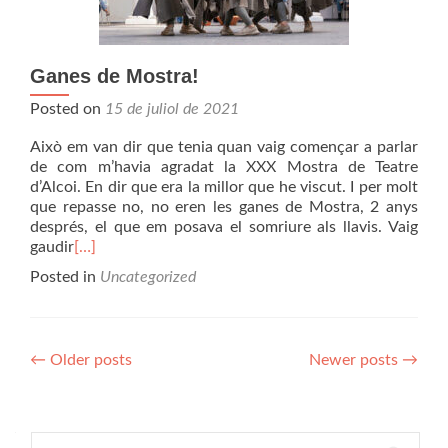
Ganes de Mostra!
Posted on
15 de juliol de 2021
Això em van dir que tenia quan vaig començar a parlar
de com m’havia agradat la XXX Mostra de Teatre
d’Alcoi. En dir que era la millor que he viscut. I per molt
que repasse no, no eren les ganes de Mostra, 2 anys
després, el que em posava el somriure als llavis. Vaig
gaudir
[…]
Posted in
Uncategorized
Posts
←
Older posts
Newer posts
→
navigation
Cerca: